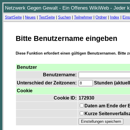
Netzwerk Gegen Gewalt - Ein Offenes WikiWeb - Jeder ka
StartSeite
|
Neues
|
TestSeite
|
Suchen
|
Teilnehmer
|
Ordner
|
Index
|
Eins
Bitte Benutzername eingeben
Diese Funktion erfordert einen gültigen Benutzernamen. Bitte 
Benutzer
Benutzername:
Unterschied der Zeitzonen:
Stunden (aktuell
Cookie
Cookie ID:
172930
Daten am Ende der 
Kurze Seitenverfalls