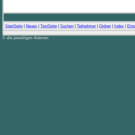
StartSeite
|
Neues
|
TestSeite
|
Suchen
|
Teilnehmer
|
Ordner
|
Index
|
Eins
© die jeweiligen Autoren