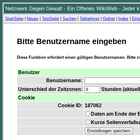
Netzwerk Gegen Gewalt - Ein Offenes WikiWeb - Jeder ka
StartSeite
|
Neues
|
TestSeite
|
Suchen
|
Teilnehmer
|
Ordner
|
Index
|
Eins
Bitte Benutzername eingeben
Diese Funktion erfordert einen gültigen Benutzernamen. Bitte 
Benutzer
Benutzername:
Unterschied der Zeitzonen:
Stunden (aktuell
Cookie
Cookie ID:
187062
Daten am Ende der 
Kurze Seitenverfalls