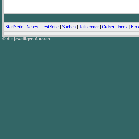
StartSeite
|
Neues
|
TestSeite
|
Suchen
|
Teilnehmer
|
Ordner
|
Index
|
Eins
© die jeweiligen Autoren