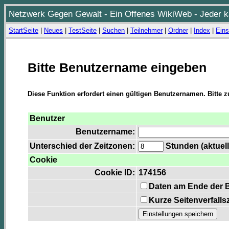
Netzwerk Gegen Gewalt - Ein Offenes WikiWeb - Jeder ka
StartSeite
|
Neues
|
TestSeite
|
Suchen
|
Teilnehmer
|
Ordner
|
Index
|
Eins
Bitte Benutzername eingeben
Diese Funktion erfordert einen gültigen Benutzernamen. Bitte 
Benutzer
Benutzername:
Unterschied der Zeitzonen:
Stunden (aktuell
Cookie
Cookie ID:
174156
Daten am Ende der 
Kurze Seitenverfalls