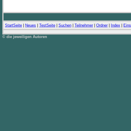
StartSeite
|
Neues
|
TestSeite
|
Suchen
|
Teilnehmer
|
Ordner
|
Index
|
Eins
© die jeweiligen Autoren