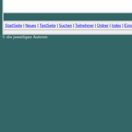
StartSeite
|
Neues
|
TestSeite
|
Suchen
|
Teilnehmer
|
Ordner
|
Index
|
Eins
© die jeweiligen Autoren