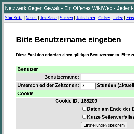
Netzwerk Gegen Gewalt - Ein Offenes WikiWeb - Jeder ka
StartSeite
|
Neues
|
TestSeite
|
Suchen
|
Teilnehmer
|
Ordner
|
Index
|
Eins
Bitte Benutzername eingeben
Diese Funktion erfordert einen gültigen Benutzernamen. Bitte 
Benutzer
Benutzername:
Unterschied der Zeitzonen:
Stunden (aktuell
Cookie
Cookie ID:
188209
Daten am Ende der 
Kurze Seitenverfalls