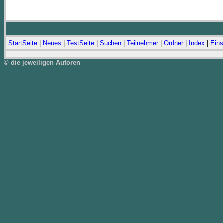
StartSeite
|
Neues
|
TestSeite
|
Suchen
|
Teilnehmer
|
Ordner
|
Index
|
Eins
© die jeweiligen Autoren