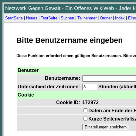
Netzwerk Gegen Gewalt - Ein Offenes WikiWeb - Jeder ka
StartSeite
|
Neues
|
TestSeite
|
Suchen
|
Teilnehmer
|
Ordner
|
Index
|
Eins
Bitte Benutzername eingeben
Diese Funktion erfordert einen gültigen Benutzernamen. Bitte 
Benutzer
Benutzername:
Unterschied der Zeitzonen:
Stunden (aktuell
Cookie
Cookie ID:
172972
Daten am Ende der 
Kurze Seitenverfalls