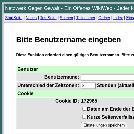
Netzwerk Gegen Gewalt - Ein Offenes WikiWeb - Jeder ka
StartSeite
|
Neues
|
TestSeite
|
Suchen
|
Teilnehmer
|
Ordner
|
Index
|
Eins
Bitte Benutzername eingeben
Diese Funktion erfordert einen gültigen Benutzernamen. Bitte 
Benutzer
Benutzername:
Unterschied der Zeitzonen:
Stunden (aktuell
Cookie
Cookie ID:
172965
Daten am Ende der 
Kurze Seitenverfalls