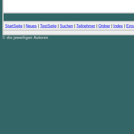
StartSeite
|
Neues
|
TestSeite
|
Suchen
|
Teilnehmer
|
Ordner
|
Index
|
Eins
© die jeweiligen Autoren