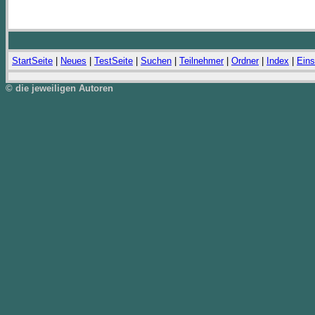
StartSeite
|
Neues
|
TestSeite
|
Suchen
|
Teilnehmer
|
Ordner
|
Index
|
Eins
© die jeweiligen Autoren