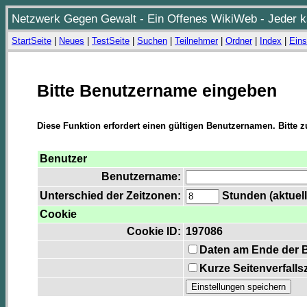
Netzwerk Gegen Gewalt - Ein Offenes WikiWeb - Jeder ka
StartSeite
|
Neues
|
TestSeite
|
Suchen
|
Teilnehmer
|
Ordner
|
Index
|
Eins
Bitte Benutzername eingeben
Diese Funktion erfordert einen gültigen Benutzernamen. Bitte 
Benutzer
Benutzername:
Unterschied der Zeitzonen:
Stunden (aktuell
Cookie
Cookie ID:
197086
Daten am Ende der 
Kurze Seitenverfalls