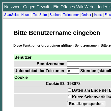
Netzwerk Gegen Gewalt - Ein Offenes WikiWeb - Jeder ka
StartSeite
|
Neues
|
TestSeite
|
Suchen
|
Teilnehmer
|
Ordner
|
Index
|
Eins
Bitte Benutzername eingeben
Diese Funktion erfordert einen gültigen Benutzernamen. Bitte 
Benutzer
Benutzername:
Unterschied der Zeitzonen:
Stunden (aktuell
Cookie
Cookie ID:
193078
Daten am Ende der 
Kurze Seitenverfalls