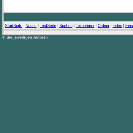
StartSeite
|
Neues
|
TestSeite
|
Suchen
|
Teilnehmer
|
Ordner
|
Index
|
Eins
© die jeweiligen Autoren