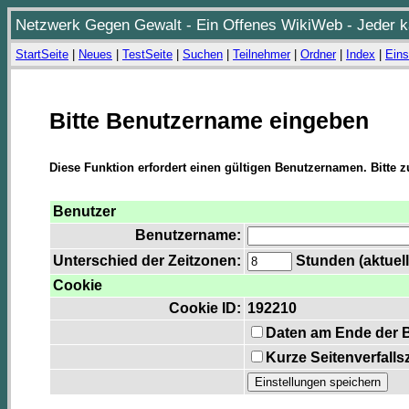
Netzwerk Gegen Gewalt - Ein Offenes WikiWeb - Jeder ka
StartSeite
|
Neues
|
TestSeite
|
Suchen
|
Teilnehmer
|
Ordner
|
Index
|
Eins
Bitte Benutzername eingeben
Diese Funktion erfordert einen gültigen Benutzernamen. Bitte 
Benutzer
Benutzername:
Unterschied der Zeitzonen:
Stunden (aktuell
Cookie
Cookie ID:
192210
Daten am Ende der 
Kurze Seitenverfalls