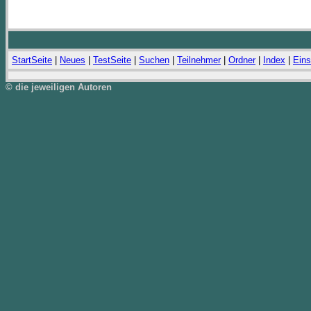
StartSeite
|
Neues
|
TestSeite
|
Suchen
|
Teilnehmer
|
Ordner
|
Index
|
Eins
© die jeweiligen Autoren