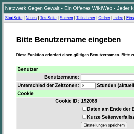
Netzwerk Gegen Gewalt - Ein Offenes WikiWeb - Jeder ka
StartSeite
|
Neues
|
TestSeite
|
Suchen
|
Teilnehmer
|
Ordner
|
Index
|
Eins
Bitte Benutzername eingeben
Diese Funktion erfordert einen gültigen Benutzernamen. Bitte 
Benutzer
Benutzername:
Unterschied der Zeitzonen:
Stunden (aktuell
Cookie
Cookie ID:
192088
Daten am Ende der 
Kurze Seitenverfalls