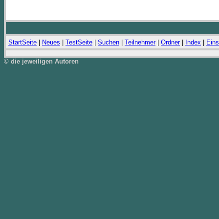
StartSeite
|
Neues
|
TestSeite
|
Suchen
|
Teilnehmer
|
Ordner
|
Index
|
Eins
© die jeweiligen Autoren