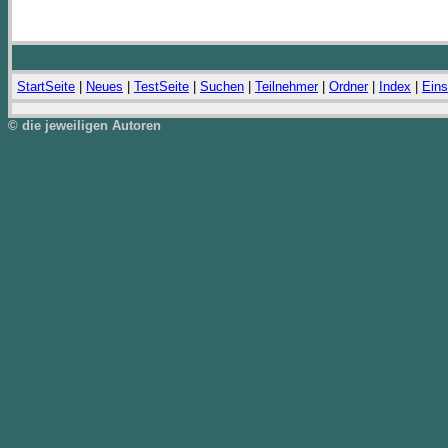
StartSeite
|
Neues
|
TestSeite
|
Suchen
|
Teilnehmer
|
Ordner
|
Index
|
Eins
© die jeweiligen Autoren