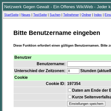
Netzwerk Gegen Gewalt - Ein Offenes WikiWeb - Jeder ka
StartSeite
|
Neues
|
TestSeite
|
Suchen
|
Teilnehmer
|
Ordner
|
Index
|
Eins
Bitte Benutzername eingeben
Diese Funktion erfordert einen gültigen Benutzernamen. Bitte 
Benutzer
Benutzername:
Unterschied der Zeitzonen:
Stunden (aktuell
Cookie
Cookie ID:
197354
Daten am Ende der 
Kurze Seitenverfalls