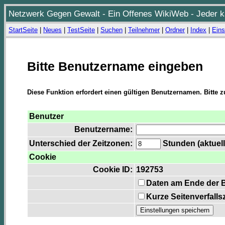
Netzwerk Gegen Gewalt - Ein Offenes WikiWeb - Jeder ka
StartSeite
|
Neues
|
TestSeite
|
Suchen
|
Teilnehmer
|
Ordner
|
Index
|
Eins
Bitte Benutzername eingeben
Diese Funktion erfordert einen gültigen Benutzernamen. Bitte 
Benutzer
Benutzername:
Unterschied der Zeitzonen:
Stunden (aktuell
Cookie
Cookie ID:
192753
Daten am Ende der 
Kurze Seitenverfalls