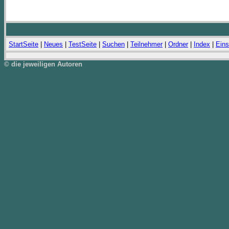
StartSeite
|
Neues
|
TestSeite
|
Suchen
|
Teilnehmer
|
Ordner
|
Index
|
Eins
© die jeweiligen Autoren