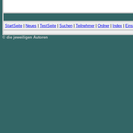
StartSeite
|
Neues
|
TestSeite
|
Suchen
|
Teilnehmer
|
Ordner
|
Index
|
Eins
© die jeweiligen Autoren