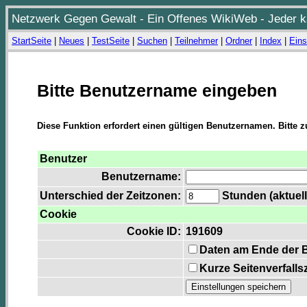
Netzwerk Gegen Gewalt - Ein Offenes WikiWeb - Jeder ka
StartSeite
|
Neues
|
TestSeite
|
Suchen
|
Teilnehmer
|
Ordner
|
Index
|
Eins
Bitte Benutzername eingeben
Diese Funktion erfordert einen gültigen Benutzernamen. Bitte 
Benutzer
Benutzername:
Unterschied der Zeitzonen:
Stunden (aktuell
Cookie
Cookie ID:
191609
Daten am Ende der 
Kurze Seitenverfalls