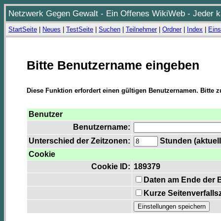
Netzwerk Gegen Gewalt - Ein Offenes WikiWeb - Jeder ka
StartSeite
|
Neues
|
TestSeite
|
Suchen
|
Teilnehmer
|
Ordner
|
Index
|
Eins
Bitte Benutzername eingeben
Diese Funktion erfordert einen gültigen Benutzernamen. Bitte 
Benutzer
Benutzername:
Unterschied der Zeitzonen:
Stunden (aktuell
Cookie
Cookie ID:
189379
Daten am Ende der 
Kurze Seitenverfalls