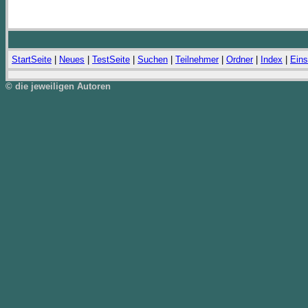
StartSeite
|
Neues
|
TestSeite
|
Suchen
|
Teilnehmer
|
Ordner
|
Index
|
Eins
© die jeweiligen Autoren