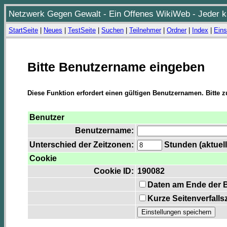
Netzwerk Gegen Gewalt - Ein Offenes WikiWeb - Jeder ka
StartSeite
|
Neues
|
TestSeite
|
Suchen
|
Teilnehmer
|
Ordner
|
Index
|
Eins
Bitte Benutzername eingeben
Diese Funktion erfordert einen gültigen Benutzernamen. Bitte 
Benutzer
Benutzername:
Unterschied der Zeitzonen:
Stunden (aktuell
Cookie
Cookie ID:
190082
Daten am Ende der 
Kurze Seitenverfalls