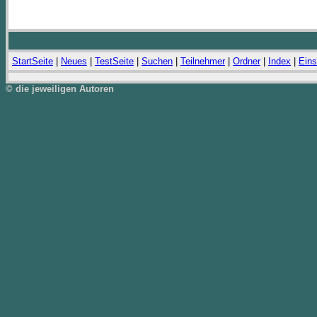
StartSeite
|
Neues
|
TestSeite
|
Suchen
|
Teilnehmer
|
Ordner
|
Index
|
Eins
© die jeweiligen Autoren