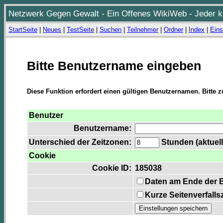
Netzwerk Gegen Gewalt - Ein Offenes WikiWeb - Jeder ka
StartSeite
|
Neues
|
TestSeite
|
Suchen
|
Teilnehmer
|
Ordner
|
Index
|
Eins
Bitte Benutzername eingeben
Diese Funktion erfordert einen gültigen Benutzernamen. Bitte 
Benutzer
Benutzername:
Unterschied der Zeitzonen:
Stunden (aktuell
Cookie
Cookie ID:
185038
Daten am Ende der 
Kurze Seitenverfalls