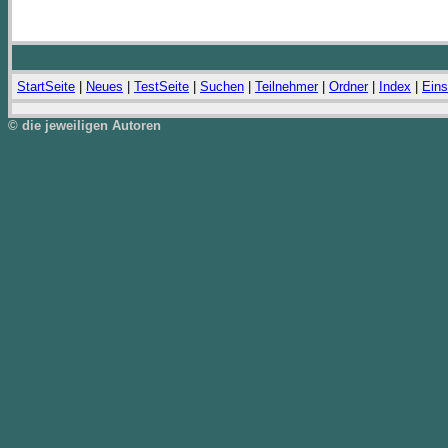
StartSeite
|
Neues
|
TestSeite
|
Suchen
|
Teilnehmer
|
Ordner
|
Index
|
Eins
© die jeweiligen Autoren