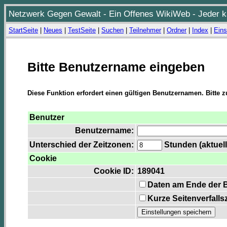
Netzwerk Gegen Gewalt - Ein Offenes WikiWeb - Jeder ka
StartSeite
|
Neues
|
TestSeite
|
Suchen
|
Teilnehmer
|
Ordner
|
Index
|
Eins
Bitte Benutzername eingeben
Diese Funktion erfordert einen gültigen Benutzernamen. Bitte 
Benutzer
Benutzername:
Unterschied der Zeitzonen:
Stunden (aktuell
Cookie
Cookie ID:
189041
Daten am Ende der 
Kurze Seitenverfalls