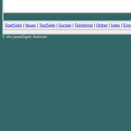
StartSeite
|
Neues
|
TestSeite
|
Suchen
|
Teilnehmer
|
Ordner
|
Index
|
Eins
© die jeweiligen Autoren