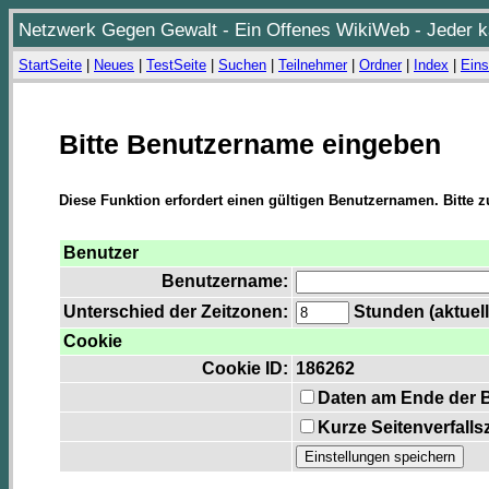
Netzwerk Gegen Gewalt - Ein Offenes WikiWeb - Jeder ka
StartSeite
|
Neues
|
TestSeite
|
Suchen
|
Teilnehmer
|
Ordner
|
Index
|
Eins
Bitte Benutzername eingeben
Diese Funktion erfordert einen gültigen Benutzernamen. Bitte 
Benutzer
Benutzername:
Unterschied der Zeitzonen:
Stunden (aktuell
Cookie
Cookie ID:
186262
Daten am Ende der 
Kurze Seitenverfalls