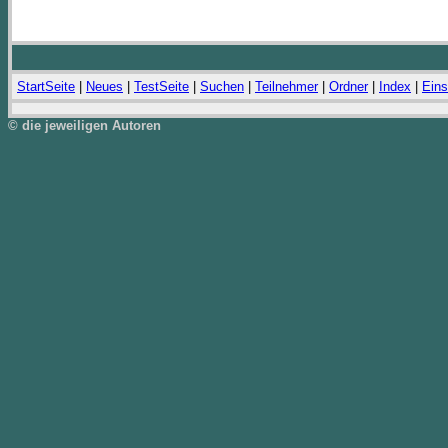
StartSeite
|
Neues
|
TestSeite
|
Suchen
|
Teilnehmer
|
Ordner
|
Index
|
Eins
© die jeweiligen Autoren