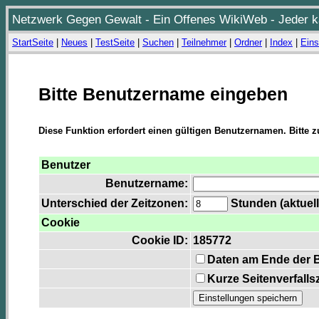
Netzwerk Gegen Gewalt - Ein Offenes WikiWeb - Jeder ka
StartSeite
|
Neues
|
TestSeite
|
Suchen
|
Teilnehmer
|
Ordner
|
Index
|
Eins
Bitte Benutzername eingeben
Diese Funktion erfordert einen gültigen Benutzernamen. Bitte 
Benutzer
Benutzername:
Unterschied der Zeitzonen:
Stunden (aktuell
Cookie
Cookie ID:
185772
Daten am Ende der 
Kurze Seitenverfalls