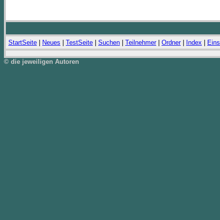
StartSeite
|
Neues
|
TestSeite
|
Suchen
|
Teilnehmer
|
Ordner
|
Index
|
Eins
© die jeweiligen Autoren