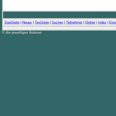
StartSeite
|
Neues
|
TestSeite
|
Suchen
|
Teilnehmer
|
Ordner
|
Index
|
Eins
© die jeweiligen Autoren