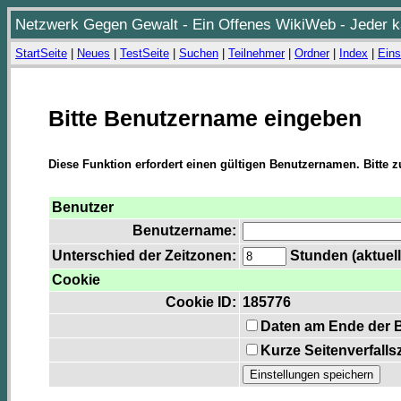
Netzwerk Gegen Gewalt - Ein Offenes WikiWeb - Jeder ka
StartSeite
|
Neues
|
TestSeite
|
Suchen
|
Teilnehmer
|
Ordner
|
Index
|
Eins
Bitte Benutzername eingeben
Diese Funktion erfordert einen gültigen Benutzernamen. Bitte 
Benutzer
Benutzername:
Unterschied der Zeitzonen:
Stunden (aktuell
Cookie
Cookie ID:
185776
Daten am Ende der 
Kurze Seitenverfalls