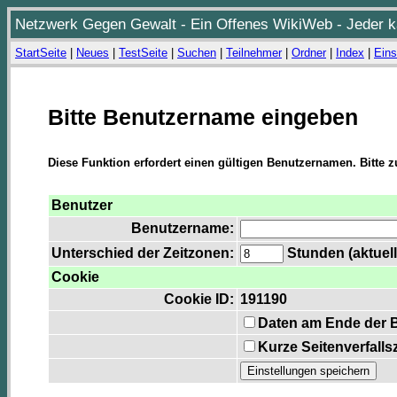
Netzwerk Gegen Gewalt - Ein Offenes WikiWeb - Jeder ka
StartSeite
|
Neues
|
TestSeite
|
Suchen
|
Teilnehmer
|
Ordner
|
Index
|
Eins
Bitte Benutzername eingeben
Diese Funktion erfordert einen gültigen Benutzernamen. Bitte 
Benutzer
Benutzername:
Unterschied der Zeitzonen:
Stunden (aktuell
Cookie
Cookie ID:
191190
Daten am Ende der 
Kurze Seitenverfalls