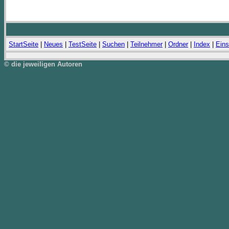
StartSeite
|
Neues
|
TestSeite
|
Suchen
|
Teilnehmer
|
Ordner
|
Index
|
Eins
© die jeweiligen Autoren