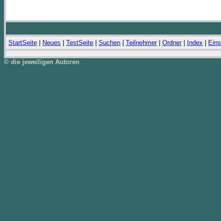
StartSeite
|
Neues
|
TestSeite
|
Suchen
|
Teilnehmer
|
Ordner
|
Index
|
Eins
© die jeweiligen Autoren