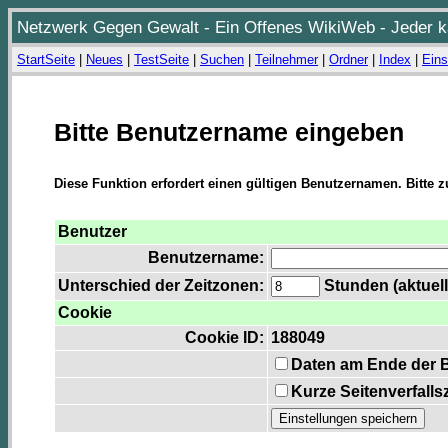
Netzwerk Gegen Gewalt - Ein Offenes WikiWeb - Jeder ka
StartSeite
|
Neues
|
TestSeite
|
Suchen
|
Teilnehmer
|
Ordner
|
Index
|
Eins
Bitte Benutzername eingeben
Diese Funktion erfordert einen gültigen Benutzernamen. Bitte 
Benutzer
Benutzername:
Unterschied der Zeitzonen:
Stunden (aktuell
Cookie
Cookie ID:
188049
Daten am Ende der 
Kurze Seitenverfalls