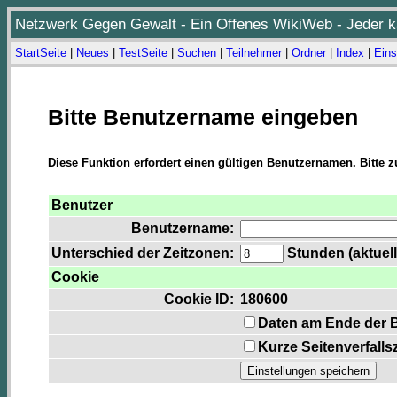
Netzwerk Gegen Gewalt - Ein Offenes WikiWeb - Jeder ka
StartSeite
|
Neues
|
TestSeite
|
Suchen
|
Teilnehmer
|
Ordner
|
Index
|
Eins
Bitte Benutzername eingeben
Diese Funktion erfordert einen gültigen Benutzernamen. Bitte 
Benutzer
Benutzername:
Unterschied der Zeitzonen:
Stunden (aktuell
Cookie
Cookie ID:
180600
Daten am Ende der 
Kurze Seitenverfalls