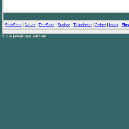
StartSeite
|
Neues
|
TestSeite
|
Suchen
|
Teilnehmer
|
Ordner
|
Index
|
Eins
© die jeweiligen Autoren