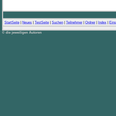
StartSeite
|
Neues
|
TestSeite
|
Suchen
|
Teilnehmer
|
Ordner
|
Index
|
Eins
© die jeweiligen Autoren