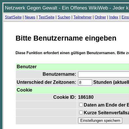
Netzwerk Gegen Gewalt - Ein Offenes WikiWeb - Jeder ka
StartSeite
|
Neues
|
TestSeite
|
Suchen
|
Teilnehmer
|
Ordner
|
Index
|
Eins
Bitte Benutzername eingeben
Diese Funktion erfordert einen gültigen Benutzernamen. Bitte 
Benutzer
Benutzername:
Unterschied der Zeitzonen:
Stunden (aktuell
Cookie
Cookie ID:
186180
Daten am Ende der 
Kurze Seitenverfalls