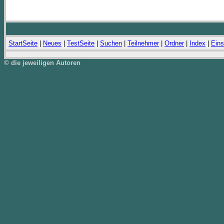
StartSeite
|
Neues
|
TestSeite
|
Suchen
|
Teilnehmer
|
Ordner
|
Index
|
Eins
© die jeweiligen Autoren