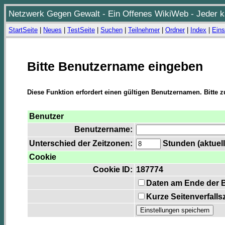
Netzwerk Gegen Gewalt - Ein Offenes WikiWeb - Jeder ka
StartSeite
|
Neues
|
TestSeite
|
Suchen
|
Teilnehmer
|
Ordner
|
Index
|
Eins
Bitte Benutzername eingeben
Diese Funktion erfordert einen gültigen Benutzernamen. Bitte 
Benutzer
Benutzername:
Unterschied der Zeitzonen:
Stunden (aktuell
Cookie
Cookie ID:
187774
Daten am Ende der 
Kurze Seitenverfalls