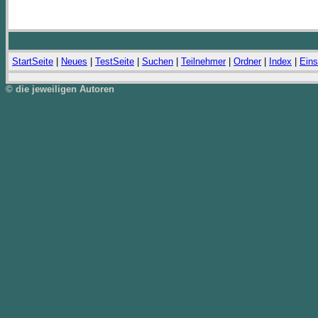
StartSeite
|
Neues
|
TestSeite
|
Suchen
|
Teilnehmer
|
Ordner
|
Index
|
Eins
© die jeweiligen Autoren