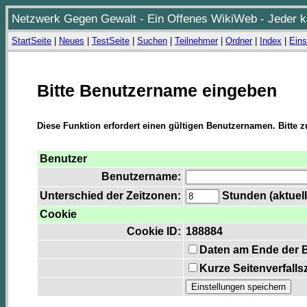
Netzwerk Gegen Gewalt - Ein Offenes WikiWeb - Jeder ka
StartSeite
|
Neues
|
TestSeite
|
Suchen
|
Teilnehmer
|
Ordner
|
Index
|
Eins
Bitte Benutzername eingeben
Diese Funktion erfordert einen gültigen Benutzernamen. Bitte 
Benutzer
Benutzername:
Unterschied der Zeitzonen:
Stunden (aktuell
Cookie
Cookie ID:
188884
Daten am Ende der 
Kurze Seitenverfalls