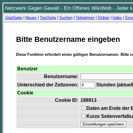
Netzwerk Gegen Gewalt - Ein Offenes WikiWeb - Jeder ka
StartSeite
|
Neues
|
TestSeite
|
Suchen
|
Teilnehmer
|
Ordner
|
Index
|
Eins
Bitte Benutzername eingeben
Diese Funktion erfordert einen gültigen Benutzernamen. Bitte 
Benutzer
Benutzername:
Unterschied der Zeitzonen:
Stunden (aktuell
Cookie
Cookie ID:
188913
Daten am Ende der 
Kurze Seitenverfalls