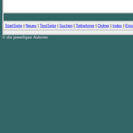
StartSeite
|
Neues
|
TestSeite
|
Suchen
|
Teilnehmer
|
Ordner
|
Index
|
Eins
© die jeweiligen Autoren