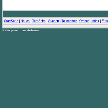
StartSeite
|
Neues
|
TestSeite
|
Suchen
|
Teilnehmer
|
Ordner
|
Index
|
Eins
© die jeweiligen Autoren