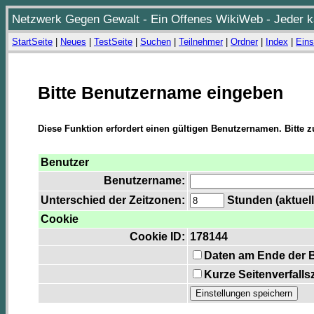
Netzwerk Gegen Gewalt - Ein Offenes WikiWeb - Jeder ka
StartSeite
|
Neues
|
TestSeite
|
Suchen
|
Teilnehmer
|
Ordner
|
Index
|
Eins
Bitte Benutzername eingeben
Diese Funktion erfordert einen gültigen Benutzernamen. Bitte 
Benutzer
Benutzername:
Unterschied der Zeitzonen:
Stunden (aktuell
Cookie
Cookie ID:
178144
Daten am Ende der 
Kurze Seitenverfalls