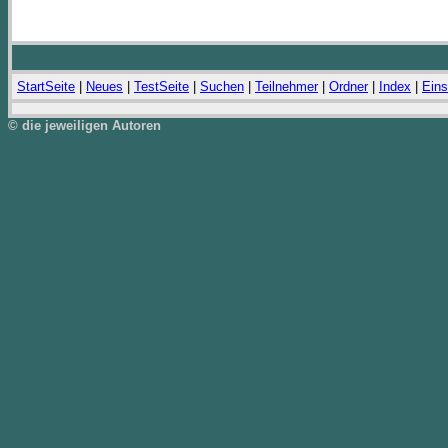
StartSeite
|
Neues
|
TestSeite
|
Suchen
|
Teilnehmer
|
Ordner
|
Index
|
Eins
© die jeweiligen Autoren