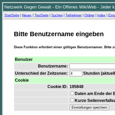
Netzwerk Gegen Gewalt - Ein Offenes WikiWeb - Jeder ka
StartSeite
|
Neues
|
TestSeite
|
Suchen
|
Teilnehmer
|
Ordner
|
Index
|
Eins
Bitte Benutzername eingeben
Diese Funktion erfordert einen gültigen Benutzernamen. Bitte 
Benutzer
Benutzername:
Unterschied der Zeitzonen:
Stunden (aktuell
Cookie
Cookie ID:
195848
Daten am Ende der 
Kurze Seitenverfalls