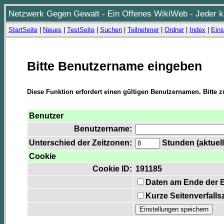
Netzwerk Gegen Gewalt - Ein Offenes WikiWeb - Jeder ka
StartSeite
|
Neues
|
TestSeite
|
Suchen
|
Teilnehmer
|
Ordner
|
Index
|
Eins
Bitte Benutzername eingeben
Diese Funktion erfordert einen gültigen Benutzernamen. Bitte 
Benutzer
Benutzername:
Unterschied der Zeitzonen:
Stunden (aktuell
Cookie
Cookie ID:
191185
Daten am Ende der 
Kurze Seitenverfalls