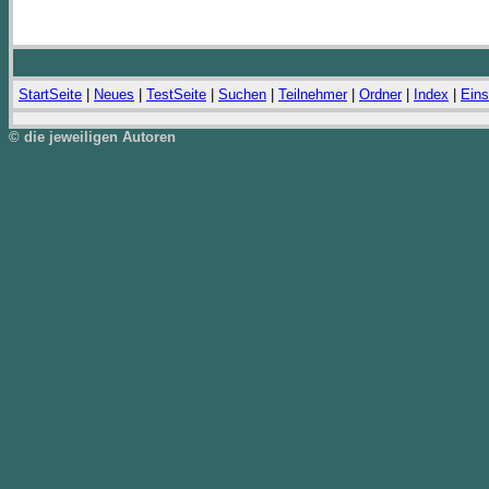
StartSeite
|
Neues
|
TestSeite
|
Suchen
|
Teilnehmer
|
Ordner
|
Index
|
Eins
© die jeweiligen Autoren