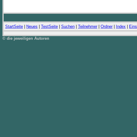
StartSeite
|
Neues
|
TestSeite
|
Suchen
|
Teilnehmer
|
Ordner
|
Index
|
Eins
© die jeweiligen Autoren