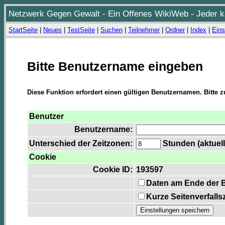
Netzwerk Gegen Gewalt - Ein Offenes WikiWeb - Jeder ka
StartSeite
|
Neues
|
TestSeite
|
Suchen
|
Teilnehmer
|
Ordner
|
Index
|
Eins
Bitte Benutzername eingeben
Diese Funktion erfordert einen gültigen Benutzernamen. Bitte 
Benutzer
Benutzername:
Unterschied der Zeitzonen:
Stunden (aktuell
Cookie
Cookie ID:
193597
Daten am Ende der 
Kurze Seitenverfalls