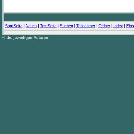
StartSeite
|
Neues
|
TestSeite
|
Suchen
|
Teilnehmer
|
Ordner
|
Index
|
Eins
© die jeweiligen Autoren