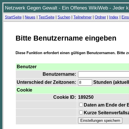
Netzwerk Gegen Gewalt - Ein Offenes WikiWeb - Jeder ka
StartSeite
|
Neues
|
TestSeite
|
Suchen
|
Teilnehmer
|
Ordner
|
Index
|
Eins
Bitte Benutzername eingeben
Diese Funktion erfordert einen gültigen Benutzernamen. Bitte 
Benutzer
Benutzername:
Unterschied der Zeitzonen:
Stunden (aktuell
Cookie
Cookie ID:
189250
Daten am Ende der 
Kurze Seitenverfalls