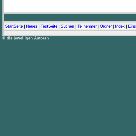
StartSeite
|
Neues
|
TestSeite
|
Suchen
|
Teilnehmer
|
Ordner
|
Index
|
Eins
© die jeweiligen Autoren