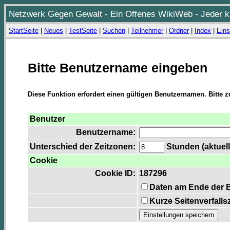
Netzwerk Gegen Gewalt - Ein Offenes WikiWeb - Jeder ka
StartSeite
|
Neues
|
TestSeite
|
Suchen
|
Teilnehmer
|
Ordner
|
Index
|
Eins
Bitte Benutzername eingeben
Diese Funktion erfordert einen gültigen Benutzernamen. Bitte 
Benutzer
Benutzername:
Unterschied der Zeitzonen:
Stunden (aktuell
Cookie
Cookie ID:
187296
Daten am Ende der 
Kurze Seitenverfalls