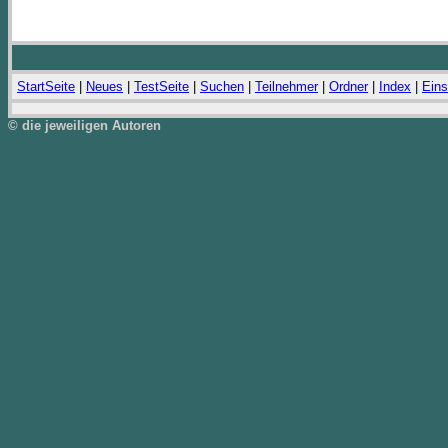
StartSeite
|
Neues
|
TestSeite
|
Suchen
|
Teilnehmer
|
Ordner
|
Index
|
Eins
© die jeweiligen Autoren