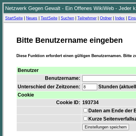
Netzwerk Gegen Gewalt - Ein Offenes WikiWeb - Jeder ka
StartSeite
|
Neues
|
TestSeite
|
Suchen
|
Teilnehmer
|
Ordner
|
Index
|
Eins
Bitte Benutzername eingeben
Diese Funktion erfordert einen gültigen Benutzernamen. Bitte 
Benutzer
Benutzername:
Unterschied der Zeitzonen:
Stunden (aktuell
Cookie
Cookie ID:
193734
Daten am Ende der 
Kurze Seitenverfalls