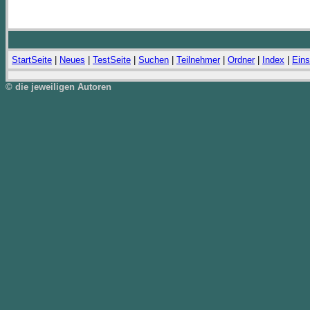
StartSeite
|
Neues
|
TestSeite
|
Suchen
|
Teilnehmer
|
Ordner
|
Index
|
Eins
© die jeweiligen Autoren