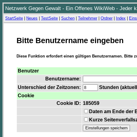
Netzwerk Gegen Gewalt - Ein Offenes WikiWeb - Jeder ka
StartSeite
|
Neues
|
TestSeite
|
Suchen
|
Teilnehmer
|
Ordner
|
Index
|
Eins
Bitte Benutzername eingeben
Diese Funktion erfordert einen gültigen Benutzernamen. Bitte 
Benutzer
Benutzername:
Unterschied der Zeitzonen:
Stunden (aktuell
Cookie
Cookie ID:
185059
Daten am Ende der 
Kurze Seitenverfalls