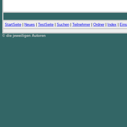
StartSeite
|
Neues
|
TestSeite
|
Suchen
|
Teilnehmer
|
Ordner
|
Index
|
Eins
© die jeweiligen Autoren