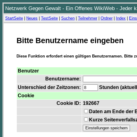
Netzwerk Gegen Gewalt - Ein Offenes WikiWeb - Jeder ka
StartSeite
|
Neues
|
TestSeite
|
Suchen
|
Teilnehmer
|
Ordner
|
Index
|
Eins
Bitte Benutzername eingeben
Diese Funktion erfordert einen gültigen Benutzernamen. Bitte 
Benutzer
Benutzername:
Unterschied der Zeitzonen:
Stunden (aktuell
Cookie
Cookie ID:
192667
Daten am Ende der 
Kurze Seitenverfalls