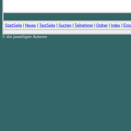
StartSeite
|
Neues
|
TestSeite
|
Suchen
|
Teilnehmer
|
Ordner
|
Index
|
Eins
© die jeweiligen Autoren