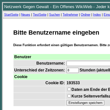
Netzwerk Gegen Gewalt - Ein Offenes WikiWeb - Jeder ka
StartSeite
|
Neues
|
TestSeite
|
Suchen
|
Teilnehmer
|
Ordner
|
Index
|
Eins
Bitte Benutzername eingeben
Diese Funktion erfordert einen gültigen Benutzernamen. Bitte 
Benutzer
Benutzername:
Unterschied der Zeitzonen:
Stunden (aktuell
Cookie
Cookie ID:
193533
Daten am Ende der 
Kurze Seitenverfalls