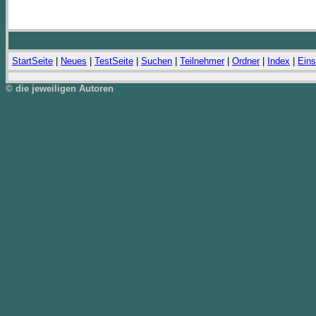
StartSeite
|
Neues
|
TestSeite
|
Suchen
|
Teilnehmer
|
Ordner
|
Index
|
Eins
© die jeweiligen Autoren