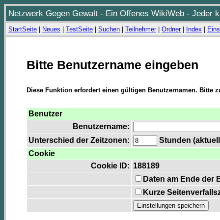
Netzwerk Gegen Gewalt - Ein Offenes WikiWeb - Jeder ka
StartSeite
|
Neues
|
TestSeite
|
Suchen
|
Teilnehmer
|
Ordner
|
Index
|
Eins
Bitte Benutzername eingeben
Diese Funktion erfordert einen gültigen Benutzernamen. Bitte 
Benutzer
Benutzername:
Unterschied der Zeitzonen:
Stunden (aktuell
Cookie
Cookie ID:
188189
Daten am Ende der 
Kurze Seitenverfalls