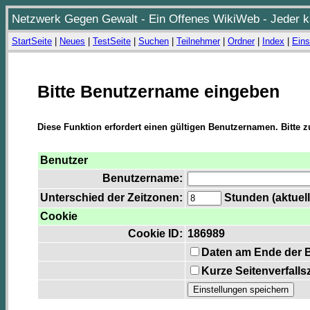
Netzwerk Gegen Gewalt - Ein Offenes WikiWeb - Jeder ka
StartSeite
|
Neues
|
TestSeite
|
Suchen
|
Teilnehmer
|
Ordner
|
Index
|
Eins
Bitte Benutzername eingeben
Diese Funktion erfordert einen gültigen Benutzernamen. Bitte 
Benutzer
Benutzername:
Unterschied der Zeitzonen:
Stunden (aktuell
Cookie
Cookie ID:
186989
Daten am Ende der 
Kurze Seitenverfalls