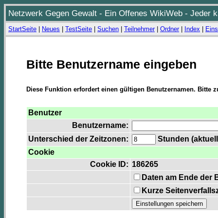
Netzwerk Gegen Gewalt - Ein Offenes WikiWeb - Jeder ka
StartSeite
|
Neues
|
TestSeite
|
Suchen
|
Teilnehmer
|
Ordner
|
Index
|
Eins
Bitte Benutzername eingeben
Diese Funktion erfordert einen gültigen Benutzernamen. Bitte 
Benutzer
Benutzername:
Unterschied der Zeitzonen:
Stunden (aktuell
Cookie
Cookie ID:
186265
Daten am Ende der 
Kurze Seitenverfalls