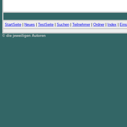
StartSeite
|
Neues
|
TestSeite
|
Suchen
|
Teilnehmer
|
Ordner
|
Index
|
Eins
© die jeweiligen Autoren