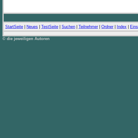
StartSeite
|
Neues
|
TestSeite
|
Suchen
|
Teilnehmer
|
Ordner
|
Index
|
Eins
© die jeweiligen Autoren