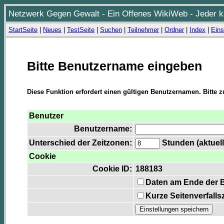
Netzwerk Gegen Gewalt - Ein Offenes WikiWeb - Jeder ka
StartSeite
|
Neues
|
TestSeite
|
Suchen
|
Teilnehmer
|
Ordner
|
Index
|
Eins
Bitte Benutzername eingeben
Diese Funktion erfordert einen gültigen Benutzernamen. Bitte 
Benutzer
Benutzername:
Unterschied der Zeitzonen:
Stunden (aktuell
Cookie
Cookie ID:
188183
Daten am Ende der 
Kurze Seitenverfalls