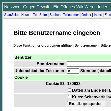
Netzwerk Gegen Gewalt - Ein Offenes WikiWeb - Jeder ka
StartSeite
|
Neues
|
TestSeite
|
Suchen
|
Teilnehmer
|
Ordner
|
Index
|
Eins
Bitte Benutzername eingeben
Diese Funktion erfordert einen gültigen Benutzernamen. Bitte 
Benutzer
Benutzername:
Unterschied der Zeitzonen:
Stunden (aktuell
Cookie
Cookie ID:
180932
Daten am Ende der 
Kurze Seitenverfalls