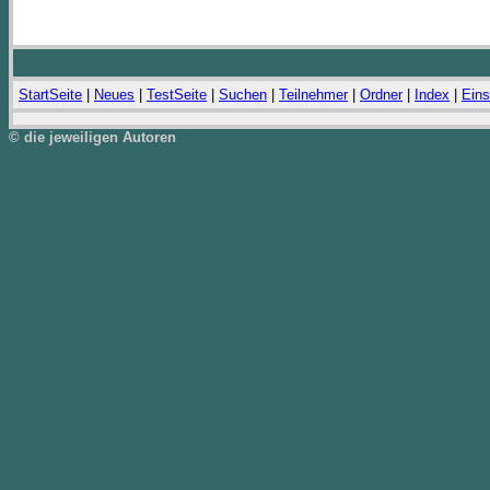
StartSeite
|
Neues
|
TestSeite
|
Suchen
|
Teilnehmer
|
Ordner
|
Index
|
Eins
© die jeweiligen Autoren