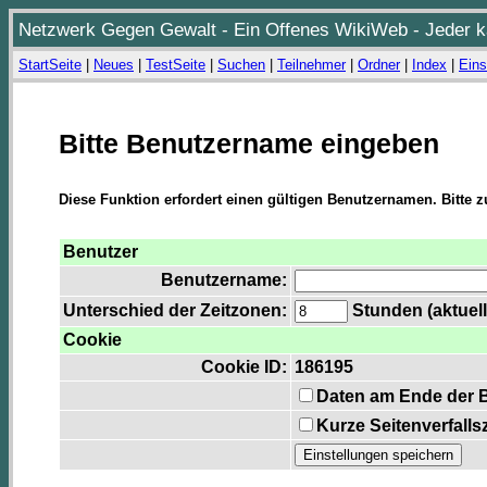
Netzwerk Gegen Gewalt - Ein Offenes WikiWeb - Jeder ka
StartSeite
|
Neues
|
TestSeite
|
Suchen
|
Teilnehmer
|
Ordner
|
Index
|
Eins
Bitte Benutzername eingeben
Diese Funktion erfordert einen gültigen Benutzernamen. Bitte 
Benutzer
Benutzername:
Unterschied der Zeitzonen:
Stunden (aktuell
Cookie
Cookie ID:
186195
Daten am Ende der 
Kurze Seitenverfalls