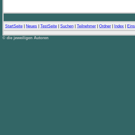
StartSeite
|
Neues
|
TestSeite
|
Suchen
|
Teilnehmer
|
Ordner
|
Index
|
Eins
© die jeweiligen Autoren