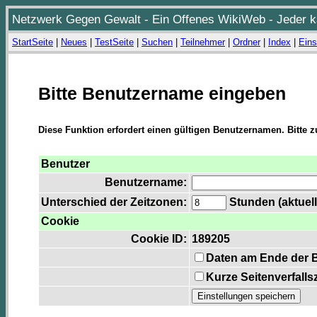
Netzwerk Gegen Gewalt - Ein Offenes WikiWeb - Jeder ka
StartSeite
|
Neues
|
TestSeite
|
Suchen
|
Teilnehmer
|
Ordner
|
Index
|
Eins
Bitte Benutzername eingeben
Diese Funktion erfordert einen gültigen Benutzernamen. Bitte 
Benutzer
Benutzername:
Unterschied der Zeitzonen:
Stunden (aktuell
Cookie
Cookie ID:
189205
Daten am Ende der 
Kurze Seitenverfalls