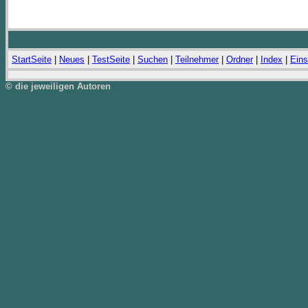
StartSeite
|
Neues
|
TestSeite
|
Suchen
|
Teilnehmer
|
Ordner
|
Index
|
Eins
© die jeweiligen Autoren