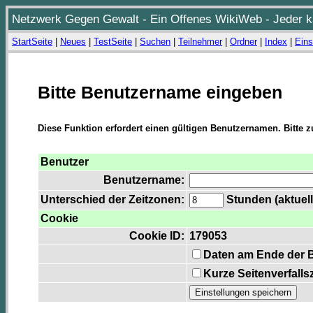
Netzwerk Gegen Gewalt - Ein Offenes WikiWeb - Jeder ka
StartSeite
|
Neues
|
TestSeite
|
Suchen
|
Teilnehmer
|
Ordner
|
Index
|
Eins
Bitte Benutzername eingeben
Diese Funktion erfordert einen gültigen Benutzernamen. Bitte 
Benutzer
Benutzername:
Unterschied der Zeitzonen:
Stunden (aktuell
Cookie
Cookie ID:
179053
Daten am Ende der 
Kurze Seitenverfalls