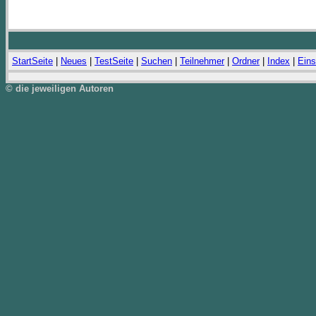
StartSeite
|
Neues
|
TestSeite
|
Suchen
|
Teilnehmer
|
Ordner
|
Index
|
Eins
© die jeweiligen Autoren