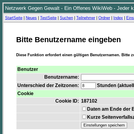
Netzwerk Gegen Gewalt - Ein Offenes WikiWeb - Jeder ka
StartSeite
|
Neues
|
TestSeite
|
Suchen
|
Teilnehmer
|
Ordner
|
Index
|
Eins
Bitte Benutzername eingeben
Diese Funktion erfordert einen gültigen Benutzernamen. Bitte 
Benutzer
Benutzername:
Unterschied der Zeitzonen:
Stunden (aktuell
Cookie
Cookie ID:
187102
Daten am Ende der 
Kurze Seitenverfalls