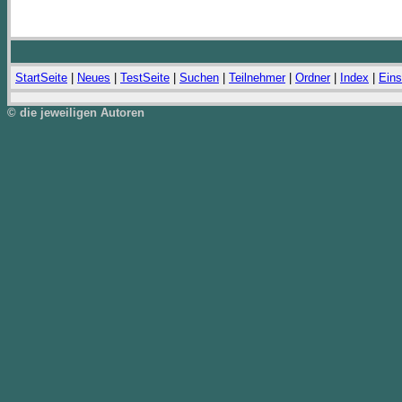
StartSeite
|
Neues
|
TestSeite
|
Suchen
|
Teilnehmer
|
Ordner
|
Index
|
Eins
© die jeweiligen Autoren