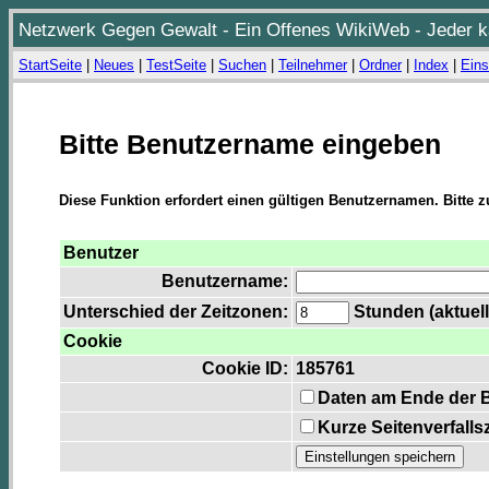
Netzwerk Gegen Gewalt - Ein Offenes WikiWeb - Jeder ka
StartSeite
|
Neues
|
TestSeite
|
Suchen
|
Teilnehmer
|
Ordner
|
Index
|
Eins
Bitte Benutzername eingeben
Diese Funktion erfordert einen gültigen Benutzernamen. Bitte 
Benutzer
Benutzername:
Unterschied der Zeitzonen:
Stunden (aktuell
Cookie
Cookie ID:
185761
Daten am Ende der 
Kurze Seitenverfalls