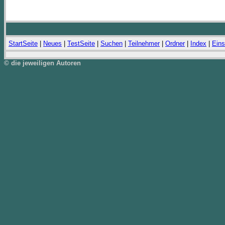
StartSeite
|
Neues
|
TestSeite
|
Suchen
|
Teilnehmer
|
Ordner
|
Index
|
Eins
© die jeweiligen Autoren