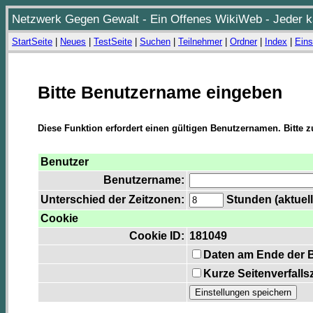
Netzwerk Gegen Gewalt - Ein Offenes WikiWeb - Jeder ka
StartSeite
|
Neues
|
TestSeite
|
Suchen
|
Teilnehmer
|
Ordner
|
Index
|
Eins
Bitte Benutzername eingeben
Diese Funktion erfordert einen gültigen Benutzernamen. Bitte 
Benutzer
Benutzername:
Unterschied der Zeitzonen:
Stunden (aktuell
Cookie
Cookie ID:
181049
Daten am Ende der 
Kurze Seitenverfalls