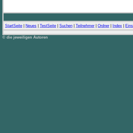
StartSeite
|
Neues
|
TestSeite
|
Suchen
|
Teilnehmer
|
Ordner
|
Index
|
Eins
© die jeweiligen Autoren