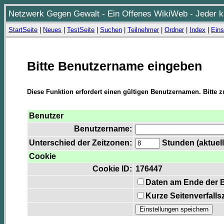
Netzwerk Gegen Gewalt - Ein Offenes WikiWeb - Jeder ka
StartSeite
|
Neues
|
TestSeite
|
Suchen
|
Teilnehmer
|
Ordner
|
Index
|
Eins
Bitte Benutzername eingeben
Diese Funktion erfordert einen gültigen Benutzernamen. Bitte 
Benutzer
Benutzername:
Unterschied der Zeitzonen:
Stunden (aktuell
Cookie
Cookie ID:
176447
Daten am Ende der 
Kurze Seitenverfalls