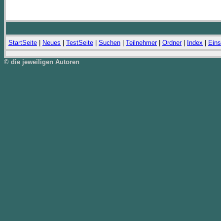
StartSeite
|
Neues
|
TestSeite
|
Suchen
|
Teilnehmer
|
Ordner
|
Index
|
Eins
© die jeweiligen Autoren