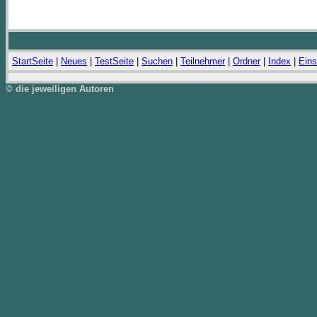
StartSeite
|
Neues
|
TestSeite
|
Suchen
|
Teilnehmer
|
Ordner
|
Index
|
Eins
© die jeweiligen Autoren