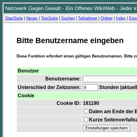
Netzwerk Gegen Gewalt - Ein Offenes WikiWeb - Jeder ka
StartSeite
|
Neues
|
TestSeite
|
Suchen
|
Teilnehmer
|
Ordner
|
Index
|
Eins
Bitte Benutzername eingeben
Diese Funktion erfordert einen gültigen Benutzernamen. Bitte 
Benutzer
Benutzername:
Unterschied der Zeitzonen:
Stunden (aktuell
Cookie
Cookie ID:
181190
Daten am Ende der 
Kurze Seitenverfalls